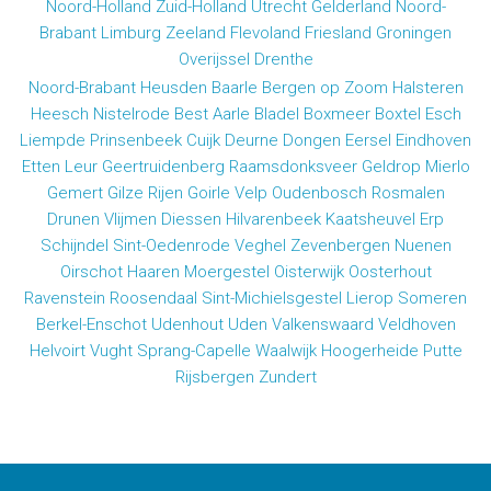
Noord-Holland
Zuid-Holland
Utrecht
Gelderland
Noord-
Brabant
Limburg
Zeeland
Flevoland
Friesland
Groningen
Overijssel
Drenthe
Noord-Brabant
Heusden
Baarle
Bergen op Zoom
Halsteren
Heesch
Nistelrode
Best
Aarle
Bladel
Boxmeer
Boxtel
Esch
Liempde
Prinsenbeek
Cuijk
Deurne
Dongen
Eersel
Eindhoven
Etten
Leur
Geertruidenberg
Raamsdonksveer
Geldrop
Mierlo
Gemert
Gilze
Rijen
Goirle
Velp
Oudenbosch
Rosmalen
Drunen
Vlijmen
Diessen
Hilvarenbeek
Kaatsheuvel
Erp
Schijndel
Sint-Oedenrode
Veghel
Zevenbergen
Nuenen
Oirschot
Haaren
Moergestel
Oisterwijk
Oosterhout
Ravenstein
Roosendaal
Sint-Michielsgestel
Lierop
Someren
Berkel-Enschot
Udenhout
Uden
Valkenswaard
Veldhoven
Helvoirt
Vught
Sprang-Capelle
Waalwijk
Hoogerheide
Putte
Rijsbergen
Zundert