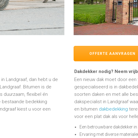
OFFERTE AANVRAGEN
Dakdekker nodig? Neem vrijbl
in Landgraaf, dan hebt u de
Een nieuw dak moet door een v
Landgraaf. Bitumen is de
gespecialiseerd is in dakbedek
is duurzaam, flexibel én
soorten daken en met alle besc
e bestaande bedekking
dakspecialist in Landgraaf wa
dgraaf kiest u voor een
en bitumen
dakbedekking
tere
voor een plat dak als voor hel
Een betrouwbare dakdekker in
Ervaring met diverse materiale