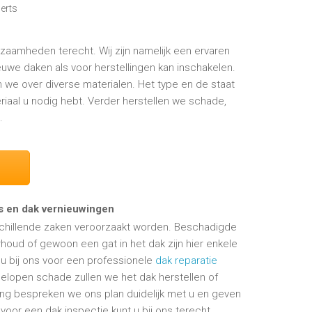
erts
kzaamheden terecht. Wij zijn namelijk een ervaren
uwe daken als voor herstellingen kan inschakelen.
we over diverse materialen. Het type en de staat
riaal u nodig hebt. Verder herstellen we schade,
.
es en dak vernieuwingen
schillende zaken veroorzaakt worden. Beschadigde
houd of gewoon een gat in het dak zijn hier enkele
 u bij ons voor een professionele
dak reparatie
gelopen schade zullen we het dak herstellen of
ling bespreken we ons plan duidelijk met u en geven
oor een dak inspectie kunt u bij ons terecht.