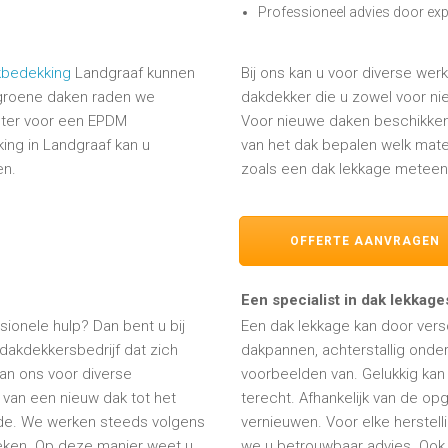
Professioneel advies door exp
kbedekking
Landgraaf kunnen
Bij ons kan u voor diverse wer
 groene daken raden we
dakdekker die u zowel voor nie
beter voor een EPDM
Voor nieuwe daken beschikken 
ng in Landgraaf kan u
van het dak bepalen welk mate
en.
zoals een dak lekkage meteen
OFFERTE AANVRAGEN
Een specialist in dak lekkag
ionele hulp? Dan bent u bij
Een dak lekkage kan door ver
 dakdekkersbedrijf dat zich
dakpannen, achterstallig onder
kan ons voor diverse
voorbeelden van. Gelukkig kan
van een nieuw dak tot het
terecht. Afhankelijk van de op
ade. We werken steeds volgens
vernieuwen. Voor elke herstel
eken. Op deze manier weet u
we u betrouwbaar advies. Ook v