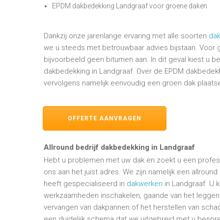
EPDM dakbedekking Landgraaf voor groene daken
Dankzij onze jarenlange ervaring met alle soorten
da
we u steeds met betrouwbaar advies bijstaan. Voor
bijvoorbeeld geen bitumen aan. In dit geval kiest u 
dakbedekking in Landgraaf. Over de EPDM dakbedekki
vervolgens namelijk eenvoudig een groen dak plaats
OFFERTE AANVRAGEN
Allround bedrijf dakbedekking in Landgraaf
Hebt u problemen met uw dak en zoekt u een profess
ons aan het juist adres. We zijn namelijk een allround
heeft gespecialiseerd in
dakwerken
in Landgraaf. U 
werkzaamheden inschakelen, gaande van het leggen 
vervangen van dakpannen of het herstellen van sch
een duidelijk schema dat we uitgebreid met u bespr