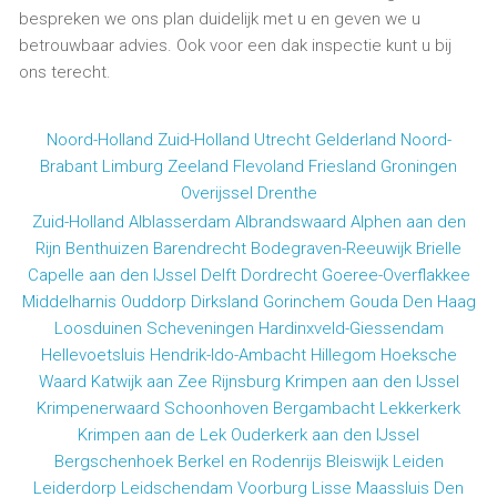
bespreken we ons plan duidelijk met u en geven we u
betrouwbaar advies. Ook voor een dak inspectie kunt u bij
ons terecht.
Noord-Holland
Zuid-Holland
Utrecht
Gelderland
Noord-
Brabant
Limburg
Zeeland
Flevoland
Friesland
Groningen
Overijssel
Drenthe
Zuid-Holland
Alblasserdam
Albrandswaard
Alphen aan den
Rijn
Benthuizen
Barendrecht
Bodegraven-Reeuwijk
Brielle
Capelle aan den IJssel
Delft
Dordrecht
Goeree-Overflakkee
Middelharnis
Ouddorp
Dirksland
Gorinchem
Gouda
Den Haag
Loosduinen
Scheveningen
Hardinxveld-Giessendam
Hellevoetsluis
Hendrik-Ido-Ambacht
Hillegom
Hoeksche
Waard
Katwijk aan Zee
Rijnsburg
Krimpen aan den IJssel
Krimpenerwaard
Schoonhoven
Bergambacht
Lekkerkerk
Krimpen aan de Lek
Ouderkerk aan den IJssel
Bergschenhoek
Berkel en Rodenrijs
Bleiswijk
Leiden
Leiderdorp
Leidschendam
Voorburg
Lisse
Maassluis
Den