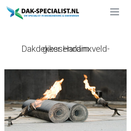
Dakdekker Hardinxveld-giessendam