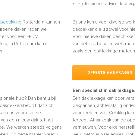
Professioneel advies door exp
kbedekking
Rotterdam kunnen
Bij ons kan u voor diverse wer
 groene daken raden we
dakdekker die u zowel voor nie
beter voor een EPDM
Voor nieuwe daken beschikken 
ing in Rotterdam kan u
van het dak bepalen welk mate
en.
zoals een dak lekkage meteen
OFFERTE AANVRAGEN
Een specialist in dak lekkag
ionele hulp? Dan bent u bij
Een dak lekkage kan door ver
 dakdekkersbedrijf dat zich
dakpannen, achterstallig onder
kan ons voor diverse
voorbeelden van. Gelukkig kan
van een nieuw dak tot het
terecht. Afhankelijk van de op
ade. We werken steeds volgens
vernieuwen. Voor elke herstel
eken. Op deze manier weet u
we u betrouwbaar advies. Ook v