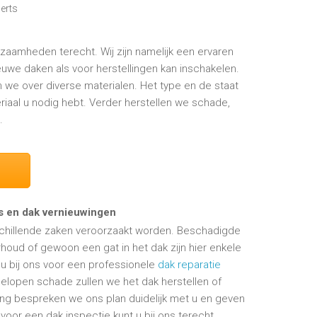
erts
kzaamheden terecht. Wij zijn namelijk een ervaren
uwe daken als voor herstellingen kan inschakelen.
we over diverse materialen. Het type en de staat
riaal u nodig hebt. Verder herstellen we schade,
.
es en dak vernieuwingen
schillende zaken veroorzaakt worden. Beschadigde
houd of gewoon een gat in het dak zijn hier enkele
 u bij ons voor een professionele
dak reparatie
gelopen schade zullen we het dak herstellen of
ling bespreken we ons plan duidelijk met u en geven
oor een dak inspectie kunt u bij ons terecht.