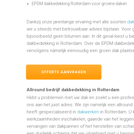
EPDM dakbedekking Rotterdam voor groene daken
Dankzij onze jarenlange ervaring met alle soorten
da
we u steeds met betrouwbaar advies bijstaan. Voor
bijvoorbeeld geen bitumen aan. In dit geval kiest u 
dakbedekking in Rotterdam. Over de EPDM dakbedekk
vervolgens namelijk eenvoudig een groen dak plaats
OFFERTE AANVRAGEN
Allround bedrijf dakbedekking in Rotterdam
Hebt u problemen met uw dak en zoekt u een profess
ons aan het juist adres. We zijn namelijk een allround
heeft gespecialiseerd in
dakwerken
in Rotterdam. U 
werkzaamheden inschakelen, gaande van het leggen 
vervangen van dakpannen of het herstellen van sch
een duidelijk schema dat we uitgebreid met u bespr